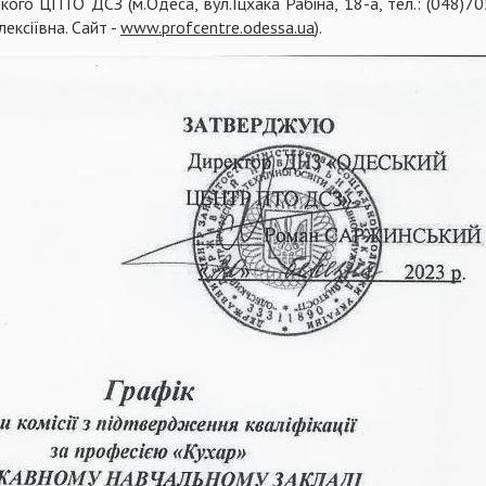
ого ЦПТО ДСЗ (м.Одеса, вул.Іцхака Рабіна, 18-а, тел.: (048)7
ксіївна. Сайт -
www
.
profcentre
.
odessa
.
ua
).