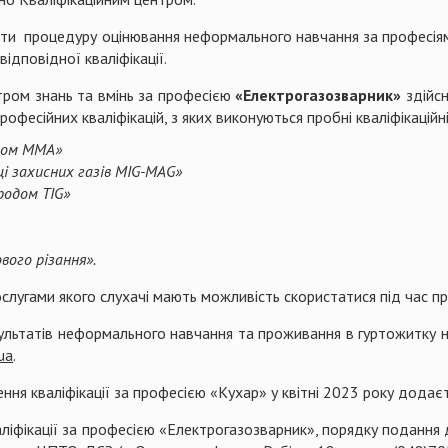
йти процедуру оцінювання неформального навчання за професі
ідповідної кваліфікації.
тром знань та вмінь за професією
«Електрогазозварник»
здійс
офесійних кваліфікацій, з яких виконуються пробні кваліфікаційні
одом ММА»
і захисних газів MIG-MAG»
родом TIG»
вого різання».
лугами якого слухачі мають можливість скористатися під час 
зультатів неформального навчання та проживання в гуртожитку 
ua
.
ення кваліфікації за професією «Кухар» у квітні 2023 року додаєт
ліфікації за професією «Електрогазозварник», порядку подання