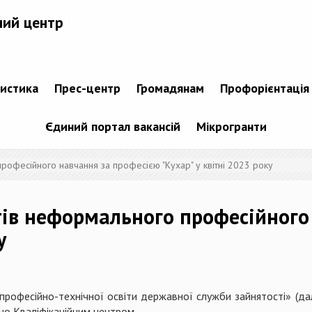
ний центр
тистика
Прес-центр
Громадянам
Профорієнтація
Єдиний портал вакансій
Мікрогранти
офесійного навчання за професією "Кухар" у квітні 2023 року
тів неформального професійного
у
рофесійно-технічної освіти державної служби зайнятості» (д
ано Кваліфікаційним центром.