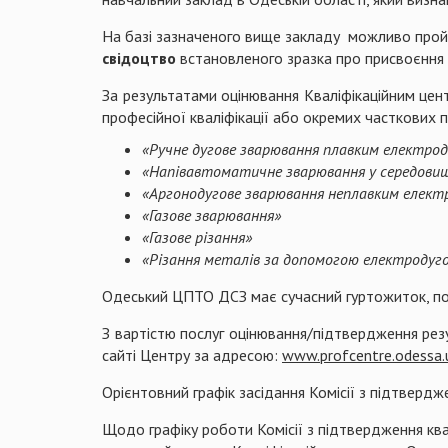
На базі зазначеного вище закладу можливо про
свідоцтво
встановленого зразка про присвоєння в
За результатами оцінювання Кваліфікаційним цен
професійної кваліфікації або окремих часткових пр
«Ручне дугове зварювання плавким електр
«Напівавтоматичне зварювання у середовищ
«Аргонодугове зварювання неплавким елект
«Газове зварювання»
«Газове різання»
«Різання металів за допомогою електродуго
Одеський ЦПТО ДСЗ має сучасний гуртожиток, пос
З вартістю послуг оцінювання/підтвердження ре
сайті Центру за адресою:
www
.
profcentre
.
odessa
.
Орієнтовний графік засідання Комісії з підтвердж
Щодо графіку роботи Комісії з підтвердження ква