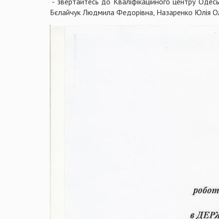
- звертайтесь до Кваліфікаційного центру Одеськ
Бєлайчук Людмила Федорівна, Назаренко Юлія Оле