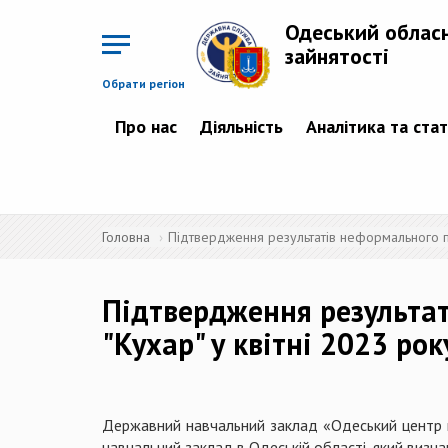
Перейти
до
Одеський облас
основного
матеріалу
зайнятості
Обрати регіон
Про нас
Діяльність
Аналітика та ста
Головна
Підтвердження результатів неформального пр
Підтвердження результа
"Кухар" у квітні 2023 рок
Державний навчальний заклад «Одеський центр п
навчальний заклад в Одеській області, який визн