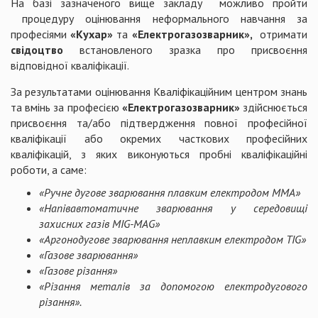
На базі зазначеного вище закладу можливо пройти
процедуру оцінювання неформального навчання за
професіями
«Кухар»
та
«Електрогазозварник»,
отримати
свідоцтво
встановленого зразка про присвоєння
відповідної кваліфікації.
За результатами оцінювання Кваліфікаційним центром знань
та вмінь за професією
«Електрогазозварник»
здійснюється
присвоєння та/або підтвердження повної професійної
кваліфікації або окремих часткових професійних
кваліфікацій, з яких виконуються пробні кваліфікаційні
роботи, а саме:
«Ручне дугове зварювання плавким електродом ММА»
«Напівавтоматичне зварювання у середовищі
захисних газів MIG-MAG»
«Аргонодугове зварювання неплавким електродом TIG»
«Газове зварювання»
«Газове різання»
«Різання металів за допомогою електродугового
різання».