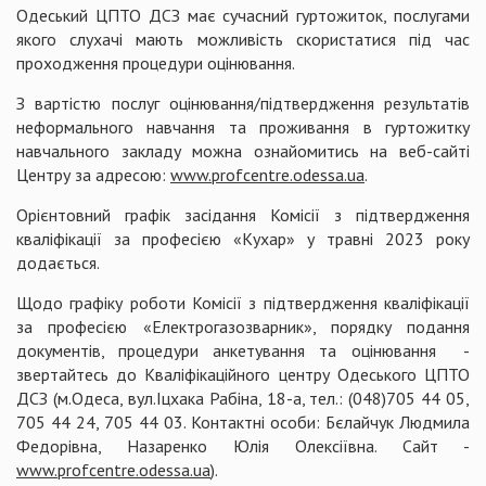
Одеський ЦПТО ДСЗ має сучасний гуртожиток, послугами
якого слухачі мають можливість скористатися під час
проходження процедури оцінювання.
З вартістю послуг оцінювання/підтвердження результатів
неформального навчання та проживання в гуртожитку
навчального закладу можна ознайомитись на веб-сайті
Центру за адресою:
www
.
profcentre
.
odessa
.
ua
.
Орієнтовний графік засідання Комісії з підтвердження
кваліфікації за професією «Кухар» у травні 2023 року
додається.
Щодо графіку роботи Комісії з підтвердження кваліфікації
за професією «Електрогазозварник», порядку подання
документів, процедури анкетування та оцінювання -
звертайтесь до Кваліфікаційного центру Одеського ЦПТО
ДСЗ (м.Одеса, вул.Іцхака Рабіна, 18-а, тел.: (048)705 44 05,
705 44 24, 705 44 03. Контактні особи: Бєлайчук Людмила
Федорівна, Назаренко Юлія Олексіївна. Сайт -
www
.
profcentre
.
odessa
.
ua
).