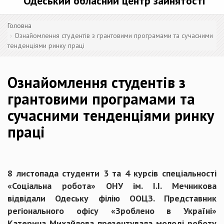
Одеський обласний центр зайнятості
Головна
Ознайомлення студентів з грантовими програмами та сучасними
тенденціями ринку праці
Ознайомлення студентів з
грантовими програмами та
сучасними тенденціями ринку
праці
8 листопада студенти 3 та 4 курсів спеціальності
«Соціальна робота» ОНУ ім. I.I. Мечникова
відвідали Одеську філію ООЦЗ. Представник
регіонального офісу «Зроблено в Україні»
Катерина Михайлова презентувала молоді роботу