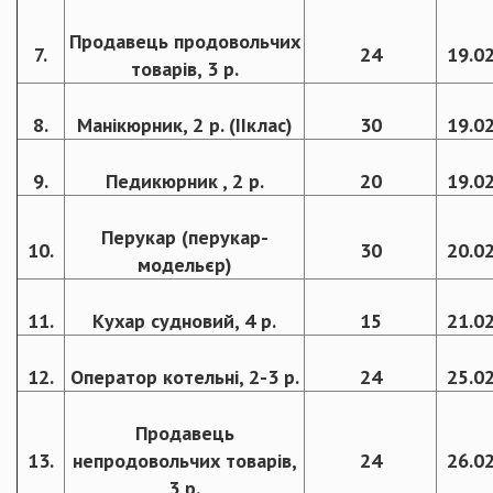
Продавець продовольчих
7.
24
19.0
товарів, 3 р.
8.
Манікюрник, 2 р. (IIклас)
30
19.0
9.
Педикюрник , 2 р.
20
19.0
Перукар (перукар-
10.
30
20.0
модельєр)
11.
Кухар судновий, 4 р.
15
21.0
12.
Оператор котельні, 2-3 р.
24
25.0
Продавець
13.
непродовольчих товарів,
24
26.0
3 р.