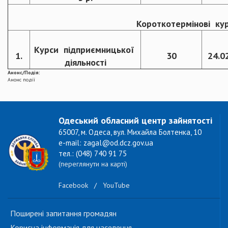
Короткотермінові ку
Курси підприємницької
1.
30
24.0
діяльності
Анонс/Подія:
Анонс події
Одеський обласний центр зайнятості
65007, м. Одеса, вул. Михайла Болтенка, 10
e-mail: zagal@od.dcz.gov.ua
тел.: (048) 740 91 75
(переглянути на карті)
Facebook
/
YouTube
Поширені запитання громадян
Корисна інформація для населення