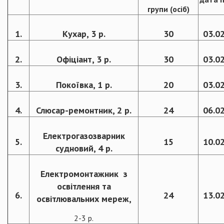
групи (осіб)
1.
Кухар, 3 р.
30
03.0
2.
Офіціант, 3 р.
30
03.0
3.
Покоївка, 1 р.
20
03.0
4.
Слюсар-ремонтник, 2 р.
24
06.0
Електрогазозварник
5.
15
10.0
судновий, 4 р.
Електромонтажник з
освітлення та
6.
24
13.0
освітлювальних мереж,
2-3 р.