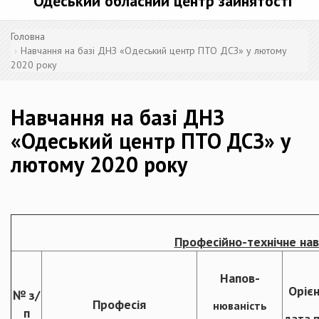
Одеський обласний центр зайнятості
Головна
Навчання на базі ДНЗ «Одеський центр ПТО ДСЗ» у лютому
2020 року
Навчання на базі ДНЗ
«Одеський центр ПТО ДСЗ» у
лютому 2020 року
Професійно-технічне на
Напов-
Оріє
№ з/
Професія
нюваність
п
дата 