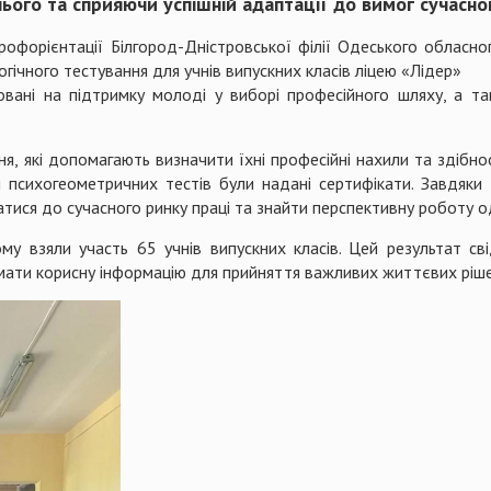
ого та сприяючи успішній адаптації до вимог сучасног
рофорієнтації Білгород-Дністровської філії Одеського обласно
огічного тестування для учнів випускних класів ліцею «Лідер»
мовані на підтримку молоді у виборі професійного шляху, а
, які допомагають визначити їхні професійні нахили та здібн
и психогеометричних тестів були надані сертифікати. Завдяки 
тися до сучасного ринку праці та знайти перспективну роботу о
му взяли участь 65 учнів випускних класів. Цей результат с
мати корисну інформацію для прийняття важливих життєвих ріше