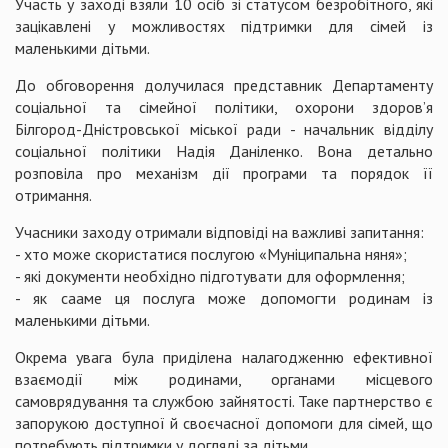
Участь у заході взяли 10 осіб зі статусом безробітного, які
зацікавлені у можливостях підтримки для сімей із
маленькими дітьми.
До обговорення долучилася представник Департаменту
соціальної та сімейної політики, охорони здоров’я
Білгород-Дністровської міської ради - начальник відділу
соціальної політики Надія Даніленко. Вона детально
розповіла про механізм дії програми та порядок її
отримання.
Учасники заходу отримали відповіді на важливі запитання:
- хто може скористатися послугою «Муніципальна няня»;
- які документи необхідно підготувати для оформлення;
- як сааме ця послуга може допомогти родинам із
маленькими дітьми.
Окрема увага була приділена налагодженню ефективної
взаємодії між родинами, органами місцевого
самоврядування та службою зайнятості. Таке партнерство є
запорукою доступної й своєчасної допомоги для сімей, що
потребують підтримки у догляді за дітьми.